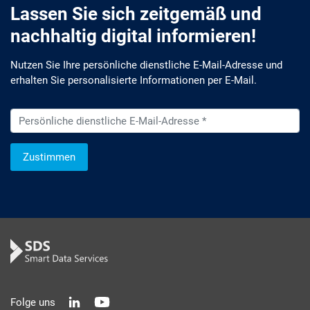
Lassen Sie sich zeitgemäß und
nachhaltig digital informieren!
Nutzen Sie Ihre persönliche dienstliche E-Mail-Adresse und
erhalten Sie personalisierte Informationen per E-Mail.
Zustimmen
Wir informieren Sie zukünftig per E-Mail zu neuen Produkten,
Veranstaltungen, Dienstleistungs- und Schulungsangeboten
sowie über Arbeitskreise und Umfragen in allen
Produktbereichen des AKDB Verbunds. Kurz, übersichtlich,
informativ und selbstverständlich kostenlos. Aber auch
schnell und ressourcenschonend, eben ganz zeitgemäß digital.
Dafür benötigen wir Ihre Einwilligung, die Sie jederzeit
widerrufen können.
Folge uns