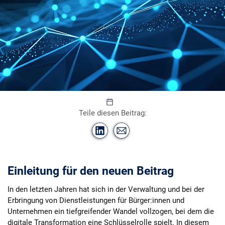
Di
KI-
n
gen
N
erie
Teile diesen Beitrag:
a
rt
s
a
hr
u
di
n
/
Einleitung für den neuen Beitrag
©
st
o
c
In den letzten Jahren hat sich in der Verwaltung und bei der
k.
a
Erbringung von Dienstleistungen für Bürger:innen und
d
o
Unternehmen ein tiefgreifender Wandel vollzogen, bei dem die
b
e.
digitale Transformation eine Schlüsselrolle spielt. In diesem