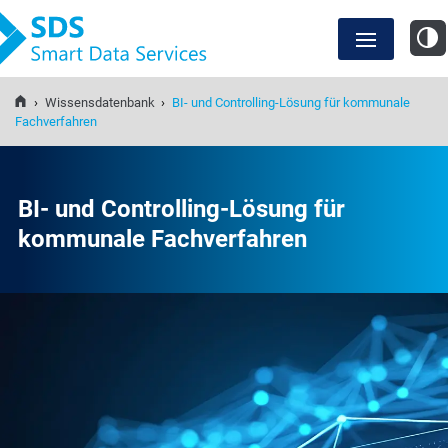
SDS Smart Data Services
›
Wissensdatenbank
›
BI- und Controlling-Lösung für kommunale
Anwendungsfälle
Fachverfahren
SDS Lösungen
BI- und Controlling-Lösung für
kommunale Fachverfahren
Wissensdatenbank
Events und Webinare
Über uns