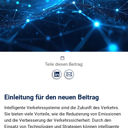
Di
KI-
n
gen
N
erie
Teile diesen Beitrag:
a
rt
s
a
hr
u
di
n
/
Einleitung für den neuen Beitrag
©
st
o
c
Intelligente Verkehrssysteme sind die Zukunft des Verkehrs.
k.
a
Sie bieten viele Vorteile, wie die Reduzierung von Emissionen
d
o
und die Verbesserung der Verkehrssicherheit. Durch den
b
e.
Einsatz von Technologien und Strategien können intelligente