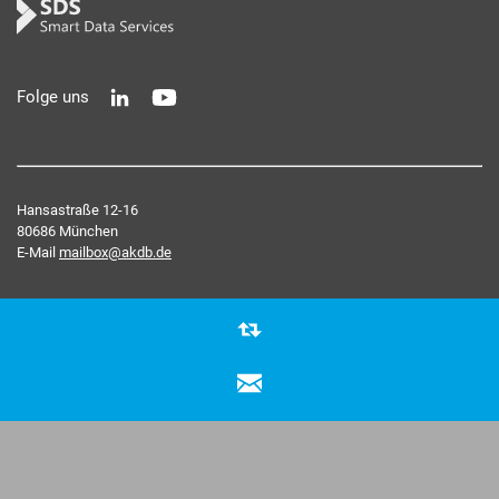
Folge uns
Hansastraße 12-16
80686 München
E-Mail
mailbox@akdb.de
D
© 2026 Smart Data Services
i
Kontakt
|
Impressum
|
Datenschutz
e
s
e
S
e