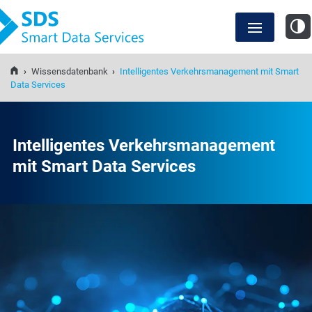
SDS Smart Data Services
›
Wissensdatenbank
›
Intelligentes Verkehrsmanagement mit Smart
Anwendungsfälle
Data Services
SDS Lösungen
Intelligentes Verkehrsmanagement
mit Smart Data Services
Wissensdatenbank
Events und Webinare
Über uns