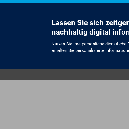
Lassen Sie sich zeitg
nachhaltig digital info
Nutzen Sie Ihre persönliche dienstliche
erhalten Sie personalisierte Information
Wir informieren Sie zukünftig per E-Mail
Veranstaltungen, Dienstleistungs- und 
Arbeitskreise und Umfragen in allen Pr
Verbunds. Kurz, übersichtlich, informati
kostenlos. Aber auch schnell und ress
zeitgemäß digital. Dafür benötigen wir Ih
jederzeit widerrufen können.
Hansastraße 12-16
80686 München
E-Mail
mailbox@akdb.de