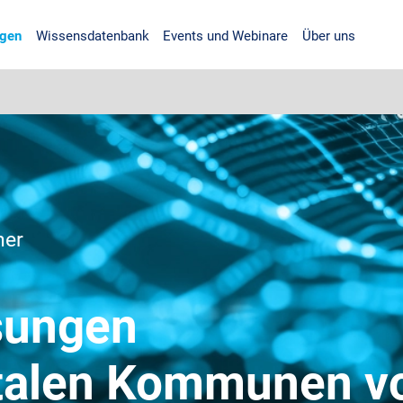
gen
Wissensdatenbank
Events und Webinare
Über uns
her
sungen
gitalen Kommunen v