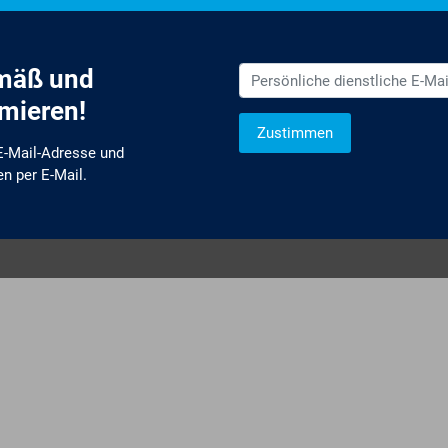
emäß und
rmieren!
Zustimmen
 E-Mail-Adresse und
en per E-Mail.
 zu neuen Produkten,
Schulungsangeboten sowie über
oduktbereichen des AKDB
v und selbstverständlich
Ich erkläre mich mit den
ourcenschonend, eben ganz
einverstanden. Detailliert
re Einwilligung, die Sie
personenbezogenen Daten 
Datenschutzerklärung
.*