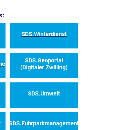
s:
SDS.Winterdienst
SDS.Geoportal
ment
(Digitaler Zwilling)
h
SDS.Umwelt
k
SDS.Fuhrparkmanagement