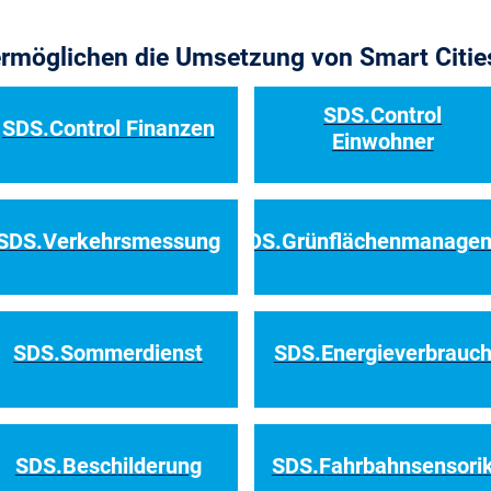
rmöglichen die Umsetzung von Smart Citie
SDS.Control
SDS.Control Finanzen
Einwohner
SDS.Verkehrsmessung
SDS.Grünflächenmanage
SDS.Sommerdienst
SDS.Energieverbrauc
SDS.Beschilderung
SDS.Fahrbahnsensori