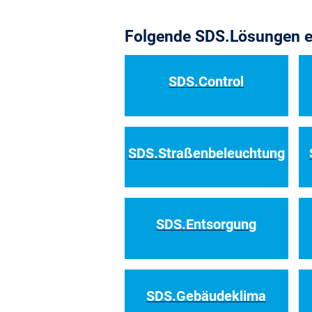
Folgende SDS.Lösungen e
SDS.Control
SDS.Straßenbeleuchtung
SDS.Entsorgung
SDS.Gebäudeklima