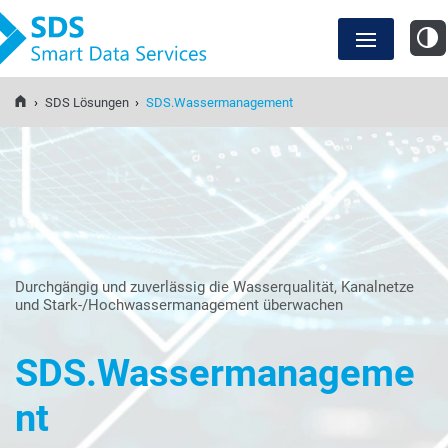
SDS Smart Data Services
›
SDS Lösungen
›
SDS.Wassermanagement
Anwendungsfälle
SDS Lösungen
Wissensdatenbank
Durchgängig und zuverlässig die Wasserqualität, Kanalnetze
und Stark-/Hochwassermanagement überwachen
Events und Webinare
SDS.Wassermanageme
Über uns
nt